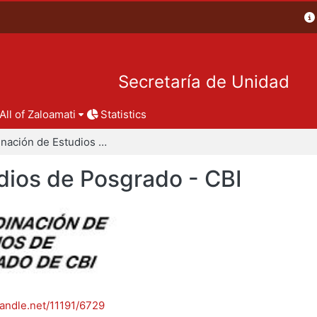
Secretaría de Unidad
All of Zaloamati
Statistics
Coordinación de Estudios de Posgrado - CBI
dios de Posgrado - CBI
handle.net/11191/6729