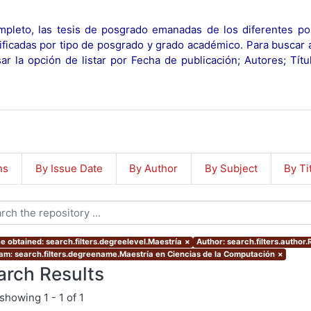
pleto, las tesis de posgrado emanadas de los diferentes po
ificadas por tipo de posgrado y grado académico. Para buscar 
r la opción de listar por Fecha de publicación; Autores; Tít
ns
By Issue Date
By Author
By Subject
By Ti
e obtained: search.filters.degreelevel.Maestría
×
Author: search.filters.author
am: search.filters.degreename.Maestría en Ciencias de la Computación
×
arch Results
showing
1 - 1 of 1