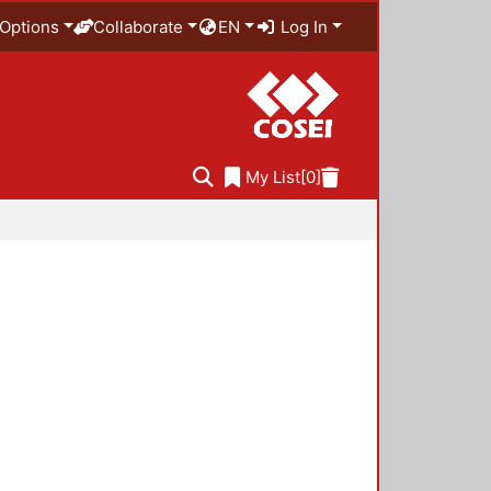
Options
Collaborate
EN
Log In
My List
[0]