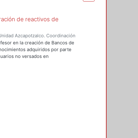
ación de reactivos de
Unidad Azcapotzalco. Coordinación
a, Rafael
ofesor en la creación de Bancos de
onocimientos adquiridos por parte
suarios no versados en
paquetes como procesadores de
ra, subutilizando la potencialidad