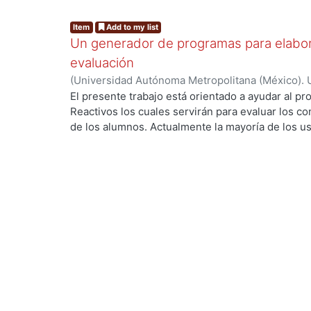
Item
Add to my list
Un generador de programas para elabor
evaluación
(
Universidad Autónoma Metropolitana (México). 
de Servicios de Información.
,
1992
)
Ramírez Garcí
El presente trabajo está orientado a ayudar al pr
g...
Reactivos los cuales servirán para evaluar los c
de los alumnos. Actualmente la mayoría de los u
computación, utilizan un conjunto limitado de 
palabras, o graficadores, o bases de datos, etcéte
del equipo.