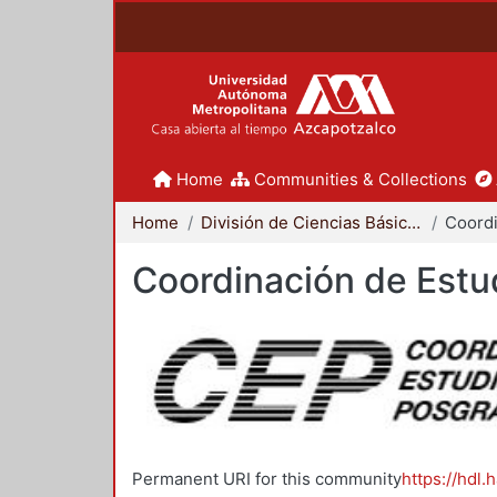
Home
Communities & Collections
Home
División de Ciencias Básicas e Ingeniería
Coordinación de Estu
Permanent URI for this community
https://hdl.