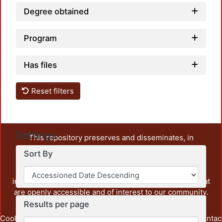
Degree obtained
Program
Has files
Reset filters
Settings
This repository preserves and disseminates, in
unrestricted open access, the teaching and research
Sort By
output of UAM Azcapotzalco. It also includes some
administrative and graphic documents from the
institution, as well as content from other institutions that
are openly accessible and of interest to our community.
Results per page
Cookie
Privacy
End User
Send
footer.link.contac