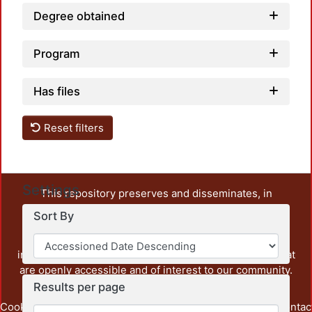
Degree obtained
Program
Has files
Reset filters
Settings
This repository preserves and disseminates, in
unrestricted open access, the teaching and research
Sort By
output of UAM Azcapotzalco. It also includes some
administrative and graphic documents from the
institution, as well as content from other institutions that
are openly accessible and of interest to our community.
Results per page
Cookie
Privacy
End User
Send
footer.link.contac