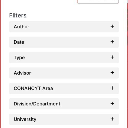
Filters
Author
Date
Type
Advisor
CONAHCYT Area
Loadi
Division/Department
University