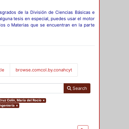
sgrados de la División de Ciencias Básicas e
alguna tesis en especial, puedes usar el motor
ulos o Materias que se encuentran en la parte
tle
browse.comcol.by.conahcyt
Search
Cruz Colín, María del Rocío
×
Ingeniería
×