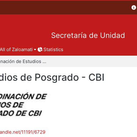
Secretaría de Unidad
All of Zaloamati
Statistics
Coordinación de Estudios de Posgrado - CBI
dios de Posgrado - CBI
handle.net/11191/6729