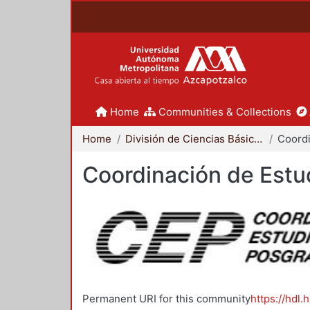
Home
Communities & Collections
Home
División de Ciencias Básicas e Ingeniería
Coordinación de Estu
Permanent URI for this community
https://hdl.