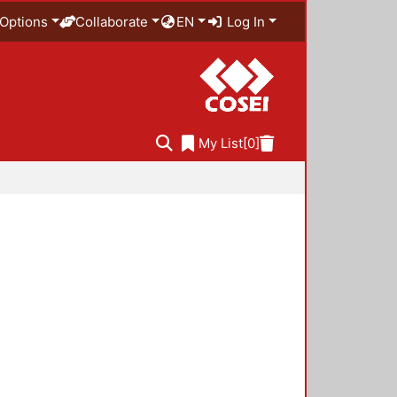
Options
Collaborate
EN
Log In
My List
[0]