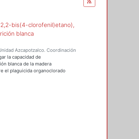
-2,2-bis(4-clorofenil)etano),
rición blanca
Unidad Azcapotzalco. Coordinación
n, María del Rocío
gar la capacidad de
ión blanca de la madera
 el plaguicida organoclorado
esde los años cuarenta en suelos
e.