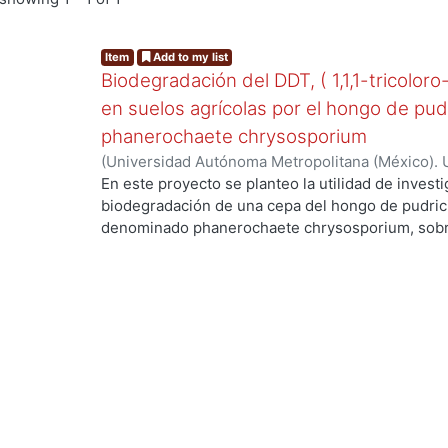
Item
Add to my list
Biodegradación del DDT, ( 1,1,1-tricoloro
en suelos agrícolas por el hongo de pud
phanerochaete chrysosporium
(
Universidad Autónoma Metropolitana (México). 
de Servicios de Información.
,
2003-06
)
Cruz Colí
En este proyecto se planteo la utilidad de investi
biodegradación de una cepa del hongo de pudric
denominado phanerochaete chrysosporium, sobre
DDT. El compuesto ha sido utilizado en México d
agrícolas y es persistente, toxico y bioacumulabl