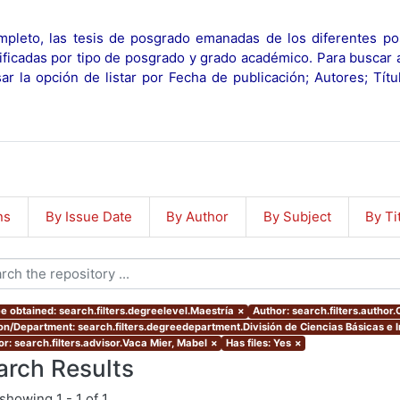
pleto, las tesis de posgrado emanadas de los diferentes po
ificadas por tipo de posgrado y grado académico. Para buscar 
r la opción de listar por Fecha de publicación; Autores; Tít
ns
By Issue Date
By Author
By Subject
By Ti
e obtained: search.filters.degreelevel.Maestría
×
Author: search.filters.author.
ion/Department: search.filters.degreedepartment.División de Ciencias Básicas e 
or: search.filters.advisor.Vaca Mier, Mabel
×
Has files: Yes
×
arch Results
showing
1 - 1 of 1