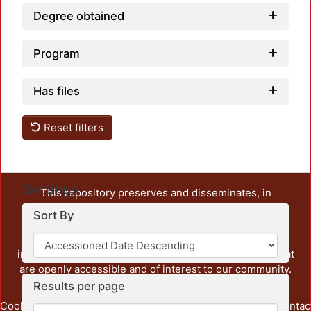
Degree obtained
Program
Has files
Reset filters
Settings
This repository preserves and disseminates, in
unrestricted open access, the teaching and research
Sort By
output of UAM Azcapotzalco. It also includes some
administrative and graphic documents from the
institution, as well as content from other institutions that
are openly accessible and of interest to our community.
Results per page
Cookie
Privacy
End User
Send
footer.link.contac