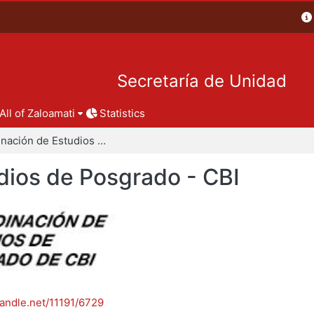
Secretaría de Unidad
All of Zaloamati
Statistics
Coordinación de Estudios de Posgrado - CBI
dios de Posgrado - CBI
handle.net/11191/6729