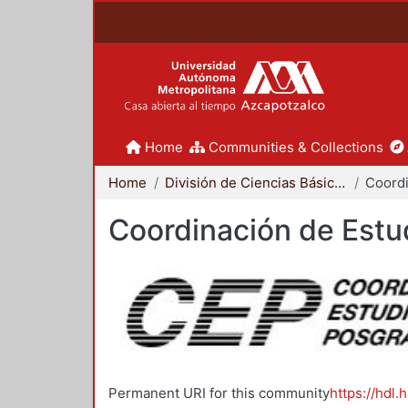
Home
Communities & Collections
Home
División de Ciencias Básicas e Ingeniería
Coordinación de Estu
Permanent URI for this community
https://hdl.