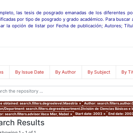
pleto, las tesis de posgrado emanadas de los diferentes po
ificadas por tipo de posgrado y grado académico. Para buscar 
r la opción de listar por Fecha de publicación; Autores; Tít
ns
By Issue Date
By Author
By Subject
By Ti
e obtained: search.filters.degreelevel.Maestría
×
Author: search.filters.author.
ion/Department: search.filters.degreedepartment.División de Ciencias Básicas e 
Start date: 2003
×
End date: 200
or: search.filters.advisor.Vaca Mier, Mabel
×
arch Results
showing
1 - 1 of 1