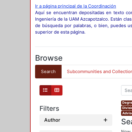
Ir a página principal de la Coordinación
Aquí se encuentran depositadas en texto com
Ingeniería de la UAM Azcapotzalco. Están clas
de búsqueda por palabras, o bien, puedes usa
superior de esta página.
Browse
Search
Subcommunities and Collectio
Degre
Filters
Divis
Advis
Se
Author
Now 