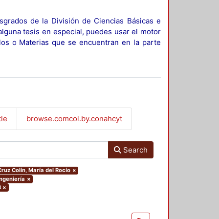
sgrados de la División de Ciencias Básicas e
alguna tesis en especial, puedes usar el motor
ulos o Materias que se encuentran en la parte
tle
browse.comcol.by.conahcyt
Search
Cruz Colín, María del Rocío
×
Ingeniería
×
3
×