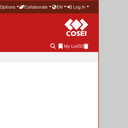
Options
Collaborate
EN
Log In
My List
[0]