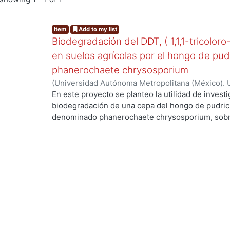
Item
Add to my list
Biodegradación del DDT, ( 1,1,1-tricoloro
en suelos agrícolas por el hongo de pud
phanerochaete chrysosporium
(
Universidad Autónoma Metropolitana (México). 
de Servicios de Información.
,
2003-06
)
Cruz Colí
En este proyecto se planteo la utilidad de investi
biodegradación de una cepa del hongo de pudric
denominado phanerochaete chrysosporium, sobre
DDT. El compuesto ha sido utilizado en México d
agrícolas y es persistente, toxico y bioacumulabl