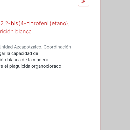
-2,2-bis(4-clorofenil)etano),
rición blanca
Unidad Azcapotzalco. Coordinación
n, María del Rocío
gar la capacidad de
ión blanca de la madera
 el plaguicida organoclorado
esde los años cuarenta en suelos
e.