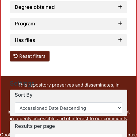
Degree obtained
Program
Has files
Reset filters
Settings
This repository preserves and disseminates, in
unrestricted open access, the teaching and research
Sort By
output of UAM Azcapotzalco. It also includes some
administrative and graphic documents from the
institution, as well as content from other institutions that
are openly accessible and of interest to our community.
Results per page
Cookie
Privacy
End User
Send
footer.link.contac