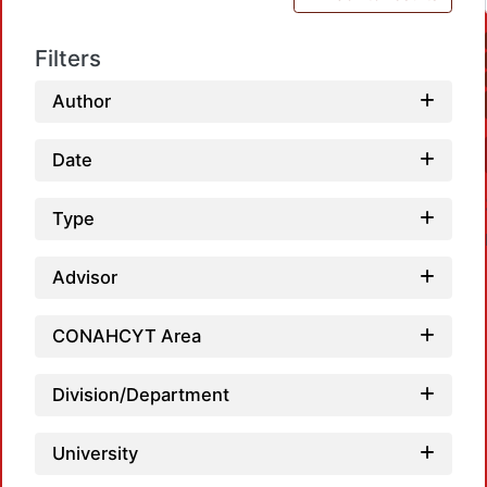
Filters
Author
Date
Type
Advisor
CONAHCYT Area
Loadi
Division/Department
University