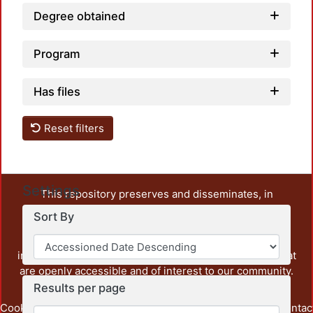
Degree obtained
Program
Has files
Reset filters
Settings
This repository preserves and disseminates, in
unrestricted open access, the teaching and research
Sort By
output of UAM Azcapotzalco. It also includes some
administrative and graphic documents from the
institution, as well as content from other institutions that
are openly accessible and of interest to our community.
Results per page
Cookie
Privacy
End User
Send
footer.link.contac