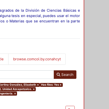
sgrados de la División de Ciencias Básicas e
alguna tesis en especial, puedes usar el motor
ulos o Materias que se encuentran en la parte
tle
browse.comcol.by.conahcyt
Search
Cortina González, Elizabeth
×
Has files: Yes
×
). Unidad Azcapotzalco.
×
ngeniería.
×