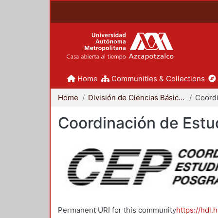
Home
Communities & Collections
Home
División de Ciencias Básicas e Ingeniería
Coordinación de Estu
Permanent URI for this community
https://hdl.