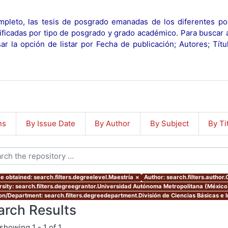
pleto, las tesis de posgrado emanadas de los diferentes po
ificadas por tipo de posgrado y grado académico. Para buscar 
r la opción de listar por Fecha de publicación; Autores; Tít
ns
By Issue Date
By Author
By Subject
By Ti
e obtained: search.filters.degreelevel.Maestría
×
Author: search.filters.author.
rsity: search.filters.degreegrantor.Universidad Autónoma Metropolitana (México
ion/Department: search.filters.degreedepartment.División de Ciencias Básicas e I
arch Results
showing
1 - 1 of 1