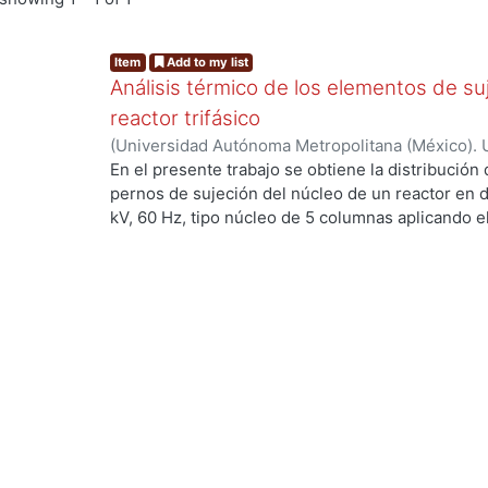
Item
Add to my list
Análisis térmico de los elementos de su
reactor trifásico
(
Universidad Autónoma Metropolitana (México). 
de Servicios de Información.
,
2021-11-10
)
Cortin
En el presente trabajo se obtiene la distribución
...
pernos de sujeción del núcleo de un reactor en d
kV, 60 Hz, tipo núcleo de 5 columnas aplicando e
utilizando el software comercial ANSYS
Maxwell. Esto debido a que el reactor realmente 
funcionamiento, la falla ocurrió progresivamente
tornillo estaba dañado y provocó un aumento de
realiza un análisis magneto estático en el domini
las distribuciones de campo magnético y pérdida
construye un modelo en 3D y se resuelven las e
uso de potenciales magnéticos vectoriales y esca
electromagnético del reactor en 3 dimensiones, 
almacenamiento de energía magnética para calcula
compararlo con el valor de inductancia por fase 