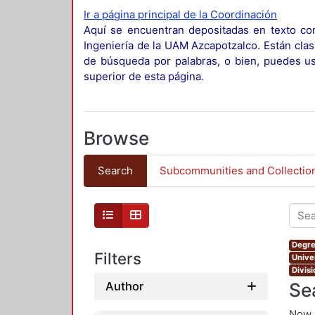
Ir a página principal de la Coordinación
Aquí se encuentran depositadas en texto com
Ingeniería de la UAM Azcapotzalco. Están clas
de búsqueda por palabras, o bien, puedes usa
superior de esta página.
Browse
Search
Subcommunities and Collectio
Degre
Filters
Unive
Divis
Se
Author
Now 