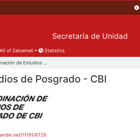
Secretaría de Unidad
All of Zaloamati
Statistics
Coordinación de Estudios de Posgrado - CBI
dios de Posgrado - CBI
handle.net/11191/6729