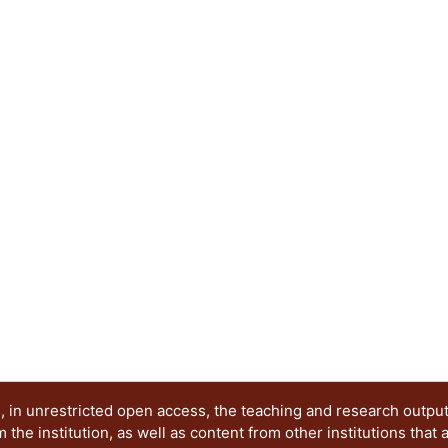
realiza el análisis de pérdidas en el núcleo y se
laboratorio. Este trabajo es de gran ayuda para l
dado que contarán con un modelo que les permitir
condiciones de operación, así como optimizar el 
 in unrestricted open access, the teaching and research outpu
he institution, as well as content from other institutions that 