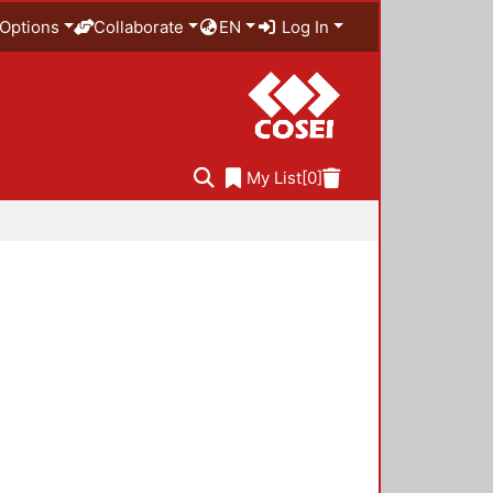
Options
Collaborate
EN
Log In
My List
[0]