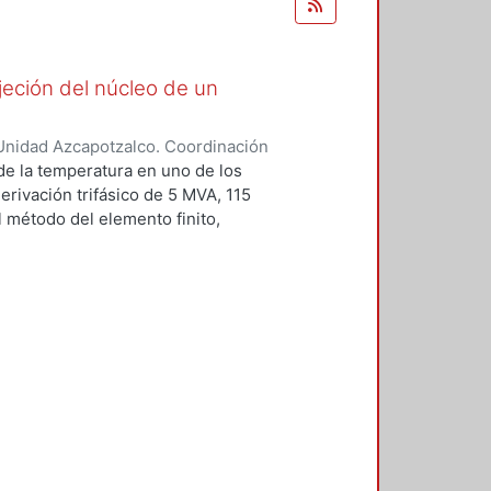
jeción del núcleo de un
Unidad Azcapotzalco. Coordinación
a González, Elizabeth
 de la temperatura en uno de los
erivación trifásico de 5 MVA, 115
l método del elemento finito,
falló mientras estaba en
 dado que el aislamiento del
 temperatura no deseado. Se
o de la frecuencia y se obtienen
s en los pernos de sujeción. Se
cuaciones de Maxwell mediante el
lares. Se valida el modelo
mediante la técnica del
r la inductancia por fase y
medida en laboratorio, también se