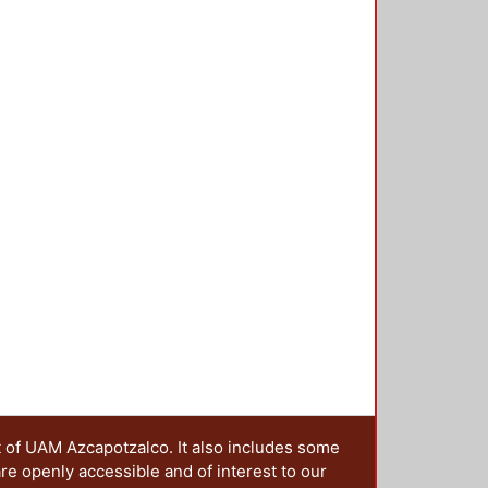
 compara con el valor medido en
os fabricantes de transformadores
á tanto analizar diferentes
diseño del reactor.
t of UAM Azcapotzalco. It also includes some
are openly accessible and of interest to our