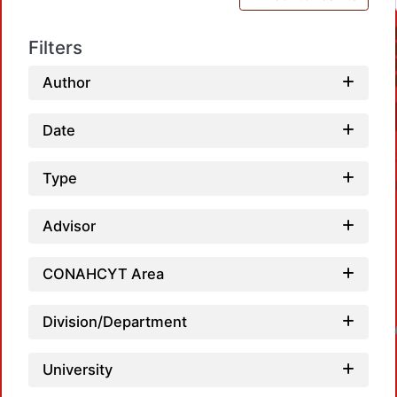
Filters
Author
Date
Type
Advisor
CONAHCYT Area
Division/Department
Loadin
University