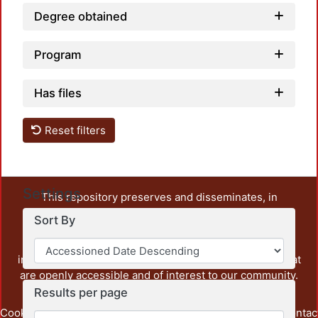
Degree obtained
Program
Has files
Reset filters
Settings
This repository preserves and disseminates, in
unrestricted open access, the teaching and research
Sort By
output of UAM Azcapotzalco. It also includes some
administrative and graphic documents from the
institution, as well as content from other institutions that
are openly accessible and of interest to our community.
Results per page
Cookie
Privacy
End User
Send
footer.link.contac