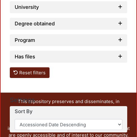
University
Degree obtained
Program
Has files
Reset filters
Settings
This repository preserves and disseminates, in
unrestricted open access, the teaching and research
Sort By
output of UAM Azcapotzalco. It also includes some
administrative and graphic documents from the
institution, as well as content from other institutions that
are openly accessible and of interest to our community.