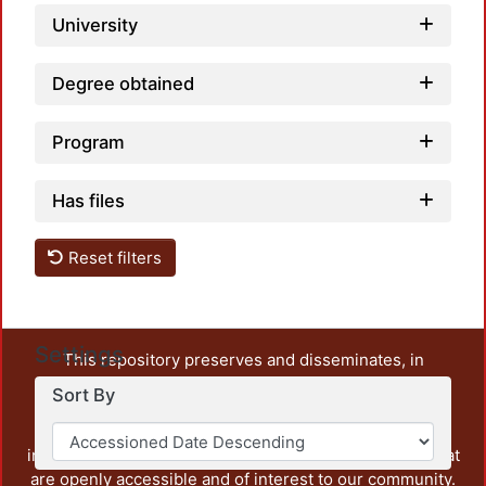
University
Degree obtained
Program
Has files
Reset filters
Settings
This repository preserves and disseminates, in
unrestricted open access, the teaching and research
Sort By
output of UAM Azcapotzalco. It also includes some
administrative and graphic documents from the
institution, as well as content from other institutions that
are openly accessible and of interest to our community.