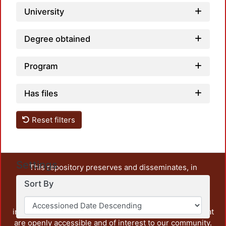
University
Degree obtained
Program
Has files
Reset filters
Settings
This repository preserves and disseminates, in
unrestricted open access, the teaching and research
Sort By
output of UAM Azcapotzalco. It also includes some
administrative and graphic documents from the
institution, as well as content from other institutions that
are openly accessible and of interest to our community.