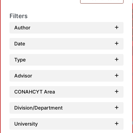
Filters
Author
Date
Type
Advisor
CONAHCYT Area
Division/Department
Loadi
University