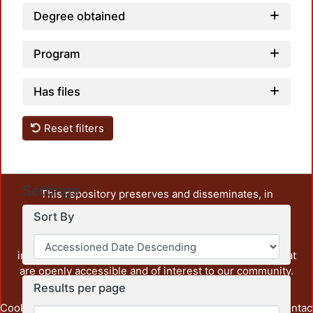
Degree obtained
Program
Has files
Reset filters
Settings
This repository preserves and disseminates, in
unrestricted open access, the teaching and research
Sort By
output of UAM Azcapotzalco. It also includes some
administrative and graphic documents from the
institution, as well as content from other institutions that
are openly accessible and of interest to our community.
Results per page
Cookie
Privacy
End User
Send
footer.link.contac