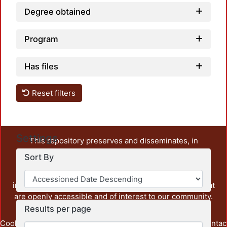
Degree obtained
Program
Has files
Reset filters
Settings
This repository preserves and disseminates, in
unrestricted open access, the teaching and research
Sort By
output of UAM Azcapotzalco. It also includes some
administrative and graphic documents from the
institution, as well as content from other institutions that
are openly accessible and of interest to our community.
Results per page
Cookie
Privacy
End User
Send
footer.link.contac