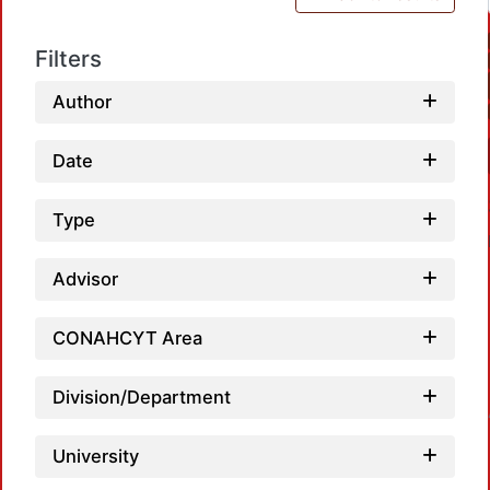
Filters
Author
Date
Type
Advisor
CONAHCYT Area
Loadi
Division/Department
University