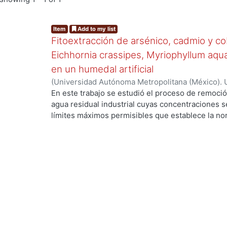
Item
Add to my list
Fitoextracción de arsénico, cadmio y c
Eichhornia crassipes, Myriophyllum aqu
en un humedal artificial
(
Universidad Autónoma Metropolitana (México). 
de Servicios de Información.
,
2020-01
)
Islas Olve
En este trabajo se estudió el proceso de remoció
agua residual industrial cuyas concentraciones s
límites máximos permisibles que establece la no
proceso de fitoextracción. Se realizaron tres ex
contaminantes en medio neutro, (2) mezcla de c
contaminantes sin estar en mezcla en medio neutr
mediante la implementación de un humedal artifici
acuáticas: lirio acuático (Eichhornia crassipes), 
lentejuela (Wolffia columbiana). Se determinó su
fitoextractoras mediante el factor de bioconcentr
cadmio y cobre las especies resultaron hiperac
concentración superó el 0.1 % en biomasa seca) 
arsénico. También se estudió la cinética de fitoe