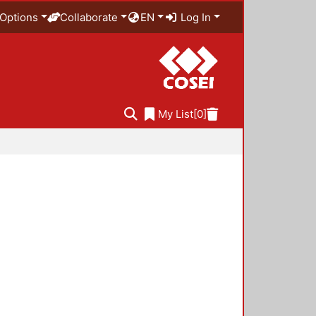
Options
Collaborate
EN
Log In
My List
[0]