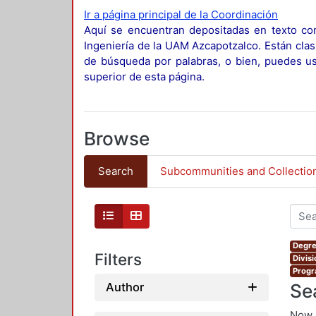
Ir a página principal de la Coordinación
Aquí se encuentran depositadas en texto com
Ingeniería de la UAM Azcapotzalco. Están clas
de búsqueda por palabras, o bien, puedes usa
superior de esta página.
Browse
Search
Subcommunities and Collectio
Degre
Filters
Divis
Progr
Se
Author
Now 