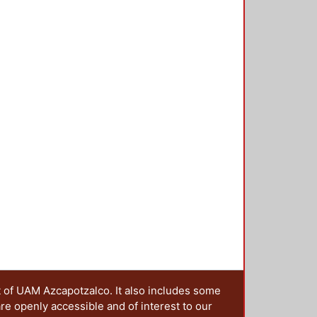
Michaelis-Menten, destacando la
assipes (1.021 mg As kg-1 h-1),
.616 mg Cd kg-1 h-1) y Wolffia
-1 h-1), necesarios para la
n de estos contaminantes en
, así como la biomasa necesaria
t of UAM Azcapotzalco. It also includes some
are openly accessible and of interest to our