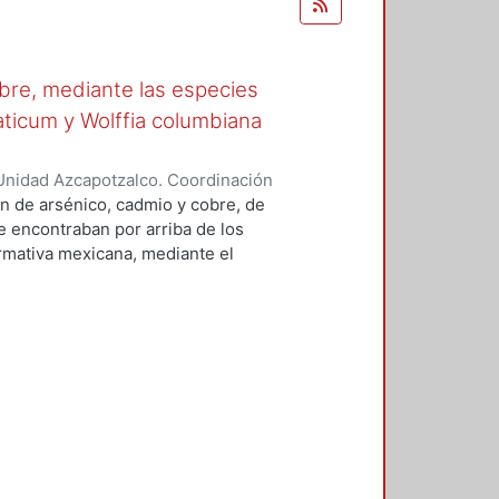
obre, mediante las especies
aticum y Wolffia columbiana
Unidad Azcapotzalco. Coordinación
ra, Jessica
n de arsénico, cadmio y cobre, de
e encontraban por arriba de los
rmativa mexicana, mediante el
perimentaciones: (1) mezcla de
ontaminantes en medio ácido y (3)
o. La fitoextracción se realizó
al utilizando las plantas
sirena (Myriophyllum aquaticum) y
 potencial como plantas
ación, el cual indicó que en
umuladoras (porque su
y sólo son acumuladoras de
xtracción de arsénico y cadmio,