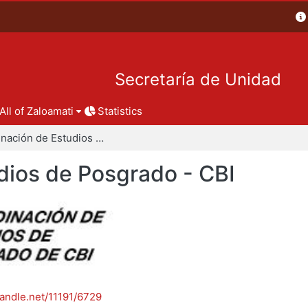
Secretaría de Unidad
All of Zaloamati
Statistics
Coordinación de Estudios de Posgrado - CBI
dios de Posgrado - CBI
handle.net/11191/6729