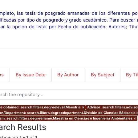
pleto, las tesis de posgrado emanadas de los diferentes po
ificadas por tipo de posgrado y grado académico. Para buscar 
r la opción de listar por Fecha de publicación; Autores; Tít
ns
By Issue Date
By Author
By Subject
By Ti
e obtained: search.filters.degreelevel.Maestría
×
Advisor: search.filters.advis
ion/Department: search.filters.degreedepartment.División de Ciencias Básicas e I
am: search.filters.degreename.Maestría en Ciencias e Ingeniería Ambientales
×
arch Results
showing
1 - 1 of 1