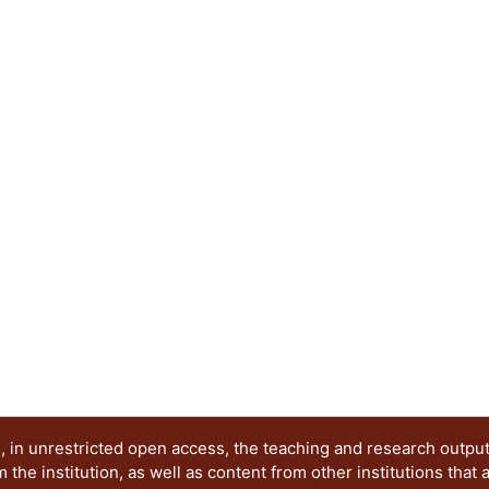
logrando obtener los parámetros del modelo de 
velocidad máxima de remoción para Eichhornia cr
Myriophyllum aquaticum (0.080 mg As kg-1 h-1; 0
columbiana (0.666 mg As kg-1 h-1; 1428 mg Cd kg
predicción del tiempo y la velocidad de remoció
cuerpos de agua con diferentes concentraciones
para la restauración.
 in unrestricted open access, the teaching and research outpu
he institution, as well as content from other institutions that 