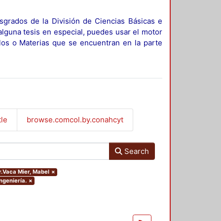
sgrados de la División de Ciencias Básicas e
alguna tesis en especial, puedes usar el motor
ulos o Materias que se encuentran en la parte
tle
browse.comcol.by.conahcyt
Search
or.Vaca Mier, Mabel
×
ngeniería.
×