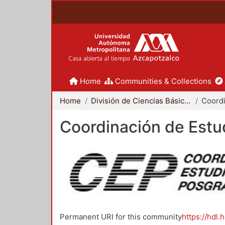
Home
Communities & Collections
Home
División de Ciencias Básicas e Ingeniería
Coordinación de Estu
Permanent URI for this community
https://hdl.