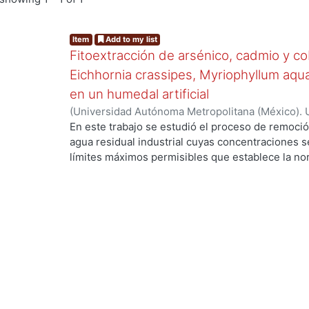
Item
Add to my list
Fitoextracción de arsénico, cadmio y c
Eichhornia crassipes, Myriophyllum aqu
en un humedal artificial
(
Universidad Autónoma Metropolitana (México). 
de Servicios de Información.
,
2020-01
)
Islas Olve
En este trabajo se estudió el proceso de remoció
agua residual industrial cuyas concentraciones s
límites máximos permisibles que establece la no
proceso de fitoextracción. Se realizaron tres ex
contaminantes en medio neutro, (2) mezcla de c
contaminantes sin estar en mezcla en medio neutr
mediante la implementación de un humedal artifici
acuáticas: lirio acuático (Eichhornia crassipes), 
lentejuela (Wolffia columbiana). Se determinó su
fitoextractoras mediante el factor de bioconcentr
cadmio y cobre las especies resultaron hiperac
concentración superó el 0.1 % en biomasa seca) 
arsénico. También se estudió la cinética de fitoe