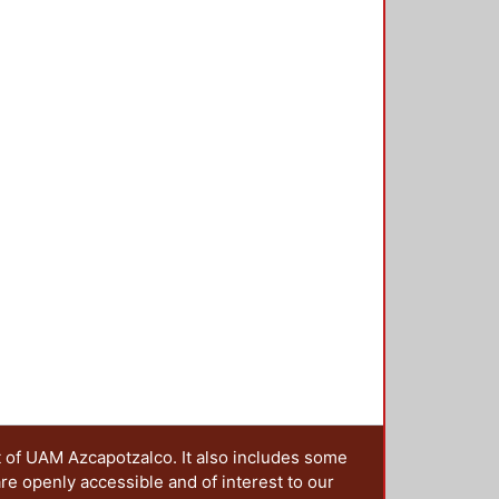
Michaelis-Menten, destacando la
assipes (1.021 mg As kg-1 h-1),
.616 mg Cd kg-1 h-1) y Wolffia
-1 h-1), necesarios para la
n de estos contaminantes en
, así como la biomasa necesaria
t of UAM Azcapotzalco. It also includes some
are openly accessible and of interest to our