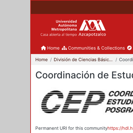
Home
Communities & Collections
Home
División de Ciencias Básicas e Ingeniería
Coordinación de Estu
Permanent URI for this community
https://hdl.