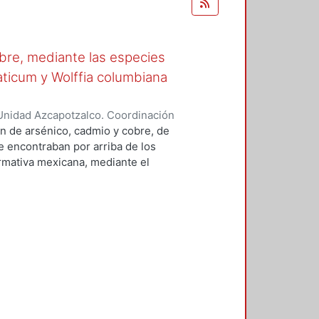
obre, mediante las especies
aticum y Wolffia columbiana
Unidad Azcapotzalco. Coordinación
ra, Jessica
n de arsénico, cadmio y cobre, de
e encontraban por arriba de los
rmativa mexicana, mediante el
perimentaciones: (1) mezcla de
ontaminantes en medio ácido y (3)
o. La fitoextracción se realizó
al utilizando las plantas
sirena (Myriophyllum aquaticum) y
 potencial como plantas
ación, el cual indicó que en
umuladoras (porque su
y sólo son acumuladoras de
xtracción de arsénico y cadmio,