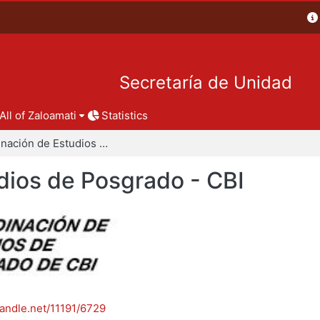
Secretaría de Unidad
All of Zaloamati
Statistics
Coordinación de Estudios de Posgrado - CBI
dios de Posgrado - CBI
handle.net/11191/6729