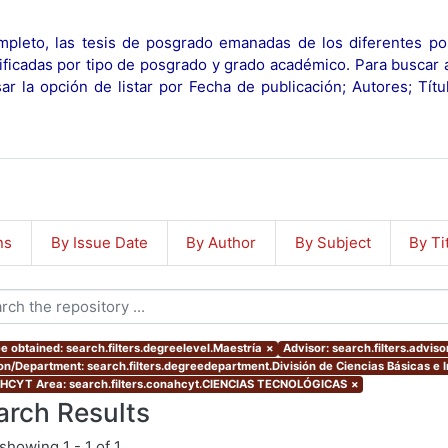
pleto, las tesis de posgrado emanadas de los diferentes po
ificadas por tipo de posgrado y grado académico. Para buscar 
r la opción de listar por Fecha de publicación; Autores; Tít
ns
By Issue Date
By Author
By Subject
By Ti
e obtained: search.filters.degreelevel.Maestría
×
Advisor: search.filters.advis
ion/Department: search.filters.degreedepartment.División de Ciencias Básicas e I
CYT Area: search.filters.conahcyt.CIENCIAS TECNOLÓGICAS
×
arch Results
showing
1 - 1 of 1