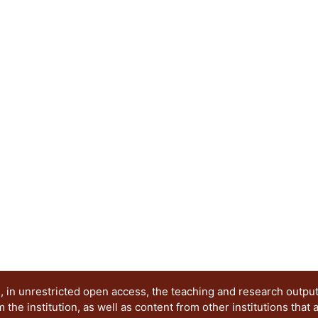
logrando obtener los parámetros del modelo de 
velocidad máxima de remoción para Eichhornia cr
Myriophyllum aquaticum (0.080 mg As kg-1 h-1; 0
columbiana (0.666 mg As kg-1 h-1; 1428 mg Cd kg
predicción del tiempo y la velocidad de remoció
cuerpos de agua con diferentes concentraciones
para la restauración.
 in unrestricted open access, the teaching and research outpu
he institution, as well as content from other institutions that 