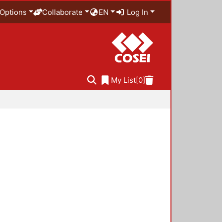
Options
Collaborate
EN
Log In
My List
[0]