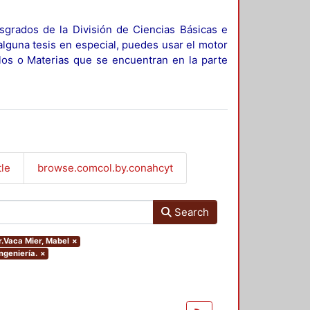
sgrados de la División de Ciencias Básicas e
alguna tesis en especial, puedes usar el motor
ulos o Materias que se encuentran en la parte
tle
browse.comcol.by.conahcyt
Search
or.Vaca Mier, Mabel
×
ngeniería.
×