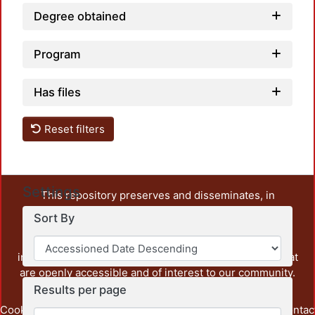
Degree obtained
Program
Has files
Reset filters
Settings
This repository preserves and disseminates, in
unrestricted open access, the teaching and research
Sort By
output of UAM Azcapotzalco. It also includes some
administrative and graphic documents from the
institution, as well as content from other institutions that
are openly accessible and of interest to our community.
Results per page
Cookie
Privacy
End User
Send
footer.link.contac