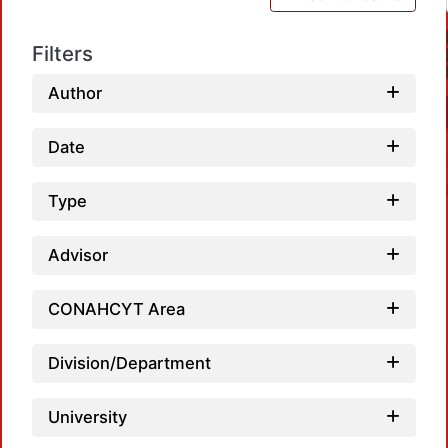
Filters
Author
Date
Type
Advisor
CONAHCYT Area
Loadi
Division/Department
University