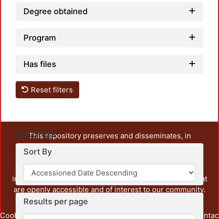
Degree obtained
Program
Has files
Reset filters
Settings
This repository preserves and disseminates, in
unrestricted open access, the teaching and research
Sort By
output of UAM Azcapotzalco. It also includes some
administrative and graphic documents from the
institution, as well as content from other institutions that
are openly accessible and of interest to our community.
Results per page
Cookie
Privacy
End User
Send
footer.link.contac