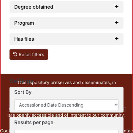
Degree obtained
Program
Has files
Reset filters
Settings
This repository preserves and disseminates, in
unrestricted open access, the teaching and research
Sort By
output of UAM Azcapotzalco. It also includes some
administrative and graphic documents from the
institution, as well as content from other institutions that
are openly accessible and of interest to our community.
Results per page
Cookie
Privacy
End User
Send
footer.link.contac