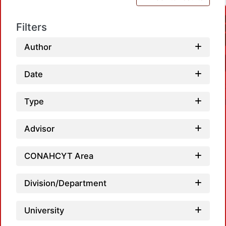
Filters
Author
Date
Type
Advisor
CONAHCYT Area
Load
Division/Department
University