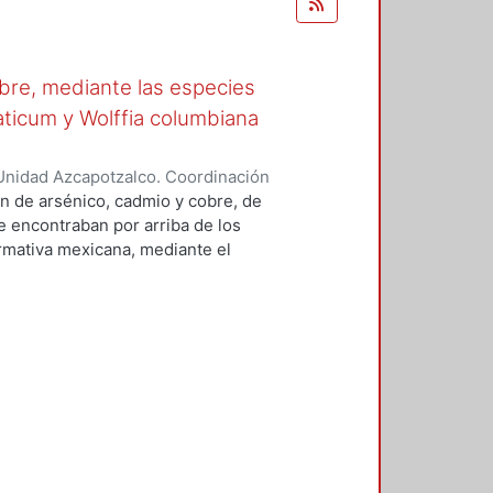
obre, mediante las especies
aticum y Wolffia columbiana
Unidad Azcapotzalco. Coordinación
ra, Jessica
n de arsénico, cadmio y cobre, de
e encontraban por arriba de los
rmativa mexicana, mediante el
perimentaciones: (1) mezcla de
ontaminantes en medio ácido y (3)
o. La fitoextracción se realizó
al utilizando las plantas
sirena (Myriophyllum aquaticum) y
 potencial como plantas
ación, el cual indicó que en
umuladoras (porque su
y sólo son acumuladoras de
xtracción de arsénico y cadmio,