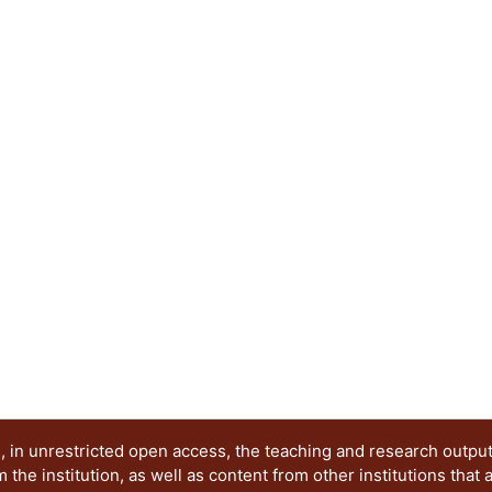
logrando obtener los parámetros del modelo de 
velocidad máxima de remoción para Eichhornia cr
Myriophyllum aquaticum (0.080 mg As kg-1 h-1; 0
columbiana (0.666 mg As kg-1 h-1; 1428 mg Cd kg
predicción del tiempo y la velocidad de remoció
cuerpos de agua con diferentes concentraciones
para la restauración.
 in unrestricted open access, the teaching and research outpu
he institution, as well as content from other institutions that 