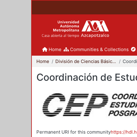
Home
Communities & Collections
Home
División de Ciencias Básicas e Ingeniería
Coordinación de Estu
Permanent URI for this community
https://hdl.