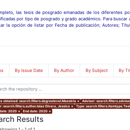
pleto, las tesis de posgrado emanadas de los diferentes po
ificadas por tipo de posgrado y grado académico. Para buscar 
r la opción de listar por Fecha de publicación; Autores; Tít
ns
By Issue Date
By Author
By Subject
By Ti
e obtained: search.filters.degreelevel.Maestría
×
Advisor: search.filters.advis
: search.filters.author.Islas Olvera, Jessica
×
Type: search.filters.itemtype.Tes
 date: 2020
×
End date: 2020
×
arch Results
showing
1 - 1 of 1