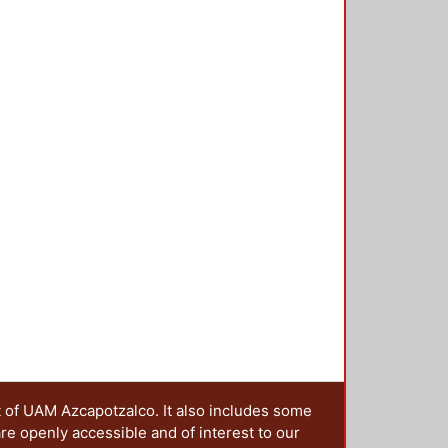
Michaelis-Menten, destacando la
assipes (1.021 mg As kg-1 h-1),
.616 mg Cd kg-1 h-1) y Wolffia
-1 h-1), necesarios para la
n de estos contaminantes en
, así como la biomasa necesaria
t of UAM Azcapotzalco. It also includes some
are openly accessible and of interest to our