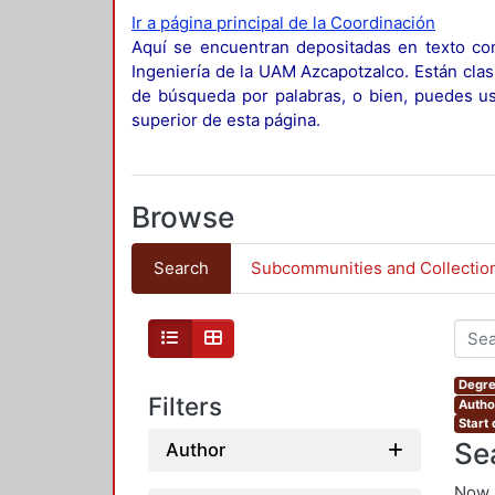
Ir a página principal de la Coordinación
Aquí se encuentran depositadas en texto com
Ingeniería de la UAM Azcapotzalco. Están clas
de búsqueda por palabras, o bien, puedes usa
superior de esta página.
Browse
Search
Subcommunities and Collectio
Degre
Filters
Author
Start
Se
Author
Now 