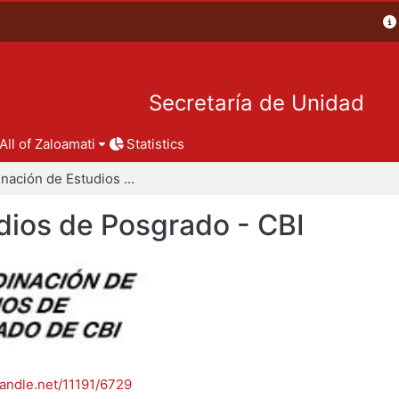
Secretaría de Unidad
All of Zaloamati
Statistics
Coordinación de Estudios de Posgrado - CBI
dios de Posgrado - CBI
handle.net/11191/6729