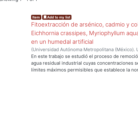
Item
Add to my list
Fitoextracción de arsénico, cadmio y c
Eichhornia crassipes, Myriophyllum aqu
en un humedal artificial
(
Universidad Autónoma Metropolitana (México). 
de Servicios de Información.
,
2020-01
)
Islas Olve
En este trabajo se estudió el proceso de remoció
agua residual industrial cuyas concentraciones s
límites máximos permisibles que establece la no
proceso de fitoextracción. Se realizaron tres ex
contaminantes en medio neutro, (2) mezcla de c
contaminantes sin estar en mezcla en medio neutr
mediante la implementación de un humedal artifici
acuáticas: lirio acuático (Eichhornia crassipes), 
lentejuela (Wolffia columbiana). Se determinó su
fitoextractoras mediante el factor de bioconcentr
cadmio y cobre las especies resultaron hiperac
concentración superó el 0.1 % en biomasa seca) 
arsénico. También se estudió la cinética de fitoe