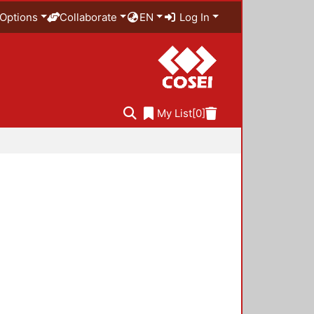
Options
Collaborate
EN
Log In
My List
[0]