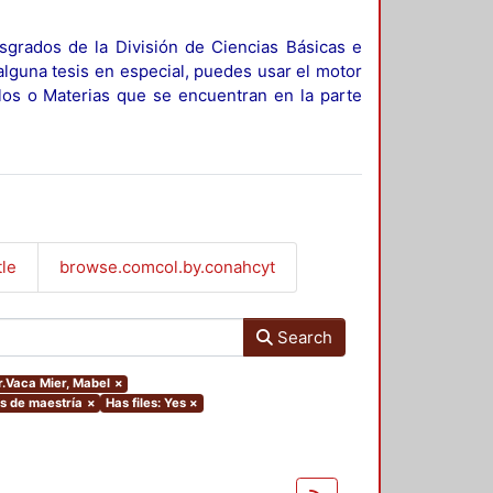
sgrados de la División de Ciencias Básicas e
alguna tesis en especial, puedes usar el motor
ulos o Materias que se encuentran en la parte
tle
browse.comcol.by.conahcyt
Search
or.Vaca Mier, Mabel
×
is de maestría
×
Has files: Yes
×