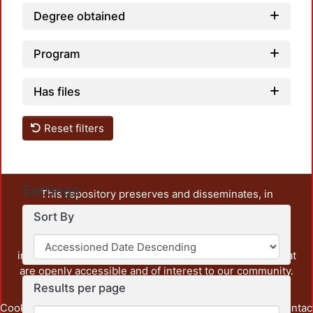
Degree obtained
Program
Has files
Reset filters
Settings
This repository preserves and disseminates, in
unrestricted open access, the teaching and research
Sort By
output of UAM Azcapotzalco. It also includes some
administrative and graphic documents from the
institution, as well as content from other institutions that
are openly accessible and of interest to our community.
Results per page
Cookie
Privacy
End User
Send
footer.link.contac