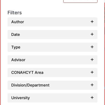
Filters
Author
Date
Type
Advisor
CONAHCYT Area
Division/Department
Lo
University