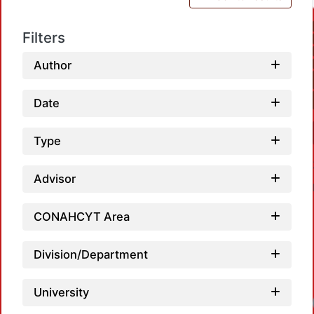
Filters
Author
Date
Type
Advisor
CONAHCYT Area
Division/Department
University
Loadi