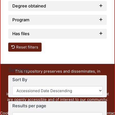
Degree obtained
Program
Has files
Reset filters
Settings
This repository preserves and disseminates, in
unrestricted open access, the teaching and research
Sort By
output of UAM Azcapotzalco. It also includes some
administrative and graphic documents from the
institution, as well as content from other institutions that
are openly accessible and of interest to our community.
Results per page
Cookie
Privacy
End User
Send
footer.link.contac