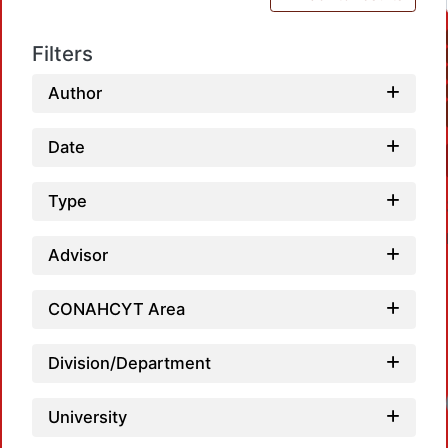
Filters
Author
Date
Type
Advisor
CONAHCYT Area
Division/Department
Loadi
University