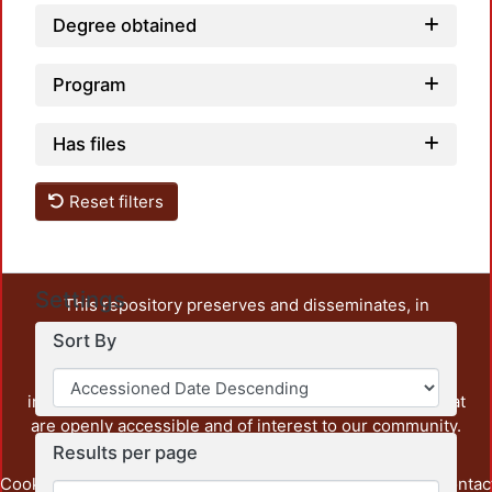
Degree obtained
Program
Has files
Reset filters
Settings
This repository preserves and disseminates, in
unrestricted open access, the teaching and research
Sort By
output of UAM Azcapotzalco. It also includes some
administrative and graphic documents from the
institution, as well as content from other institutions that
are openly accessible and of interest to our community.
Results per page
Cookie
Privacy
End User
Send
footer.link.contac