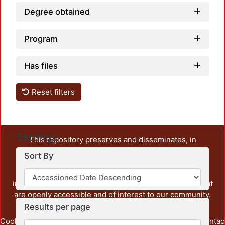
Degree obtained
Program
Has files
Reset filters
Settings
This repository preserves and disseminates, in
unrestricted open access, the teaching and research
Sort By
output of UAM Azcapotzalco. It also includes some
administrative and graphic documents from the
institution, as well as content from other institutions that
are openly accessible and of interest to our community.
Results per page
Cookie
Privacy
End User
Send
footer.link.contac