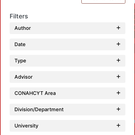
Filters
Author
Date
Type
Advisor
CONAHCYT Area
Division/Department
Loadin
University