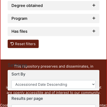
Degree obtained
Program
Has files
Reset filters
Settings
This repository preserves and disseminates, in
unrestricted open access, the teaching and research
Sort By
output of UAM Azcapotzalco. It also includes some
administrative and graphic documents from the
institution, as well as content from other institutions that
are openly accessible and of interest to our community.
Results per page
Cookie
Privacy
End User
Send
footer.link.contac