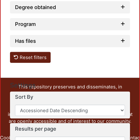
Degree obtained
Program
Has files
Reset filters
Settings
This repository preserves and disseminates, in
unrestricted open access, the teaching and research
Sort By
output of UAM Azcapotzalco. It also includes some
administrative and graphic documents from the
institution, as well as content from other institutions that
are openly accessible and of interest to our community.
Results per page
Cookie
Privacy
End User
Send
footer.link.contac