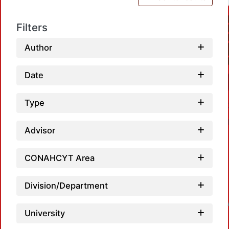
Filters
Author
Date
Type
Advisor
CONAHCYT Area
Division/Department
Loadin
University