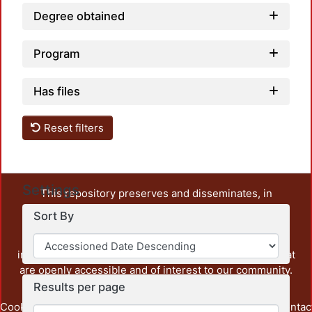
Degree obtained
Program
Has files
Reset filters
Settings
This repository preserves and disseminates, in
unrestricted open access, the teaching and research
Sort By
output of UAM Azcapotzalco. It also includes some
administrative and graphic documents from the
institution, as well as content from other institutions that
are openly accessible and of interest to our community.
Results per page
Cookie
Privacy
End User
Send
footer.link.contac