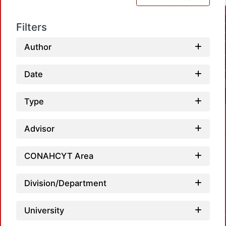
Filters
Author
Date
Type
Advisor
CONAHCYT Area
Division/Department
Loadi
University