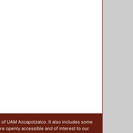
Michaelis-Menten, destacando la
assipes (1.021 mg As kg-1 h-1),
.616 mg Cd kg-1 h-1) y Wolffia
-1 h-1), necesarios para la
n de estos contaminantes en
, así como la biomasa necesaria
t of UAM Azcapotzalco. It also includes some
are openly accessible and of interest to our