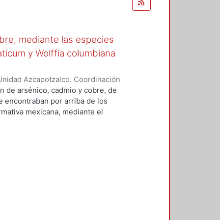
obre, mediante las especies
aticum y Wolffia columbiana
Unidad Azcapotzalco. Coordinación
ra, Jessica
n de arsénico, cadmio y cobre, de
e encontraban por arriba de los
rmativa mexicana, mediante el
perimentaciones: (1) mezcla de
ontaminantes en medio ácido y (3)
o. La fitoextracción se realizó
al utilizando las plantas
sirena (Myriophyllum aquaticum) y
 potencial como plantas
ación, el cual indicó que en
umuladoras (porque su
y sólo son acumuladoras de
xtracción de arsénico y cadmio,