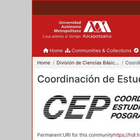
Home
Communities & Collections
Home
División de Ciencias Básicas e Ingeniería
Coordinación de Estu
Permanent URI for this community
https://hdl.