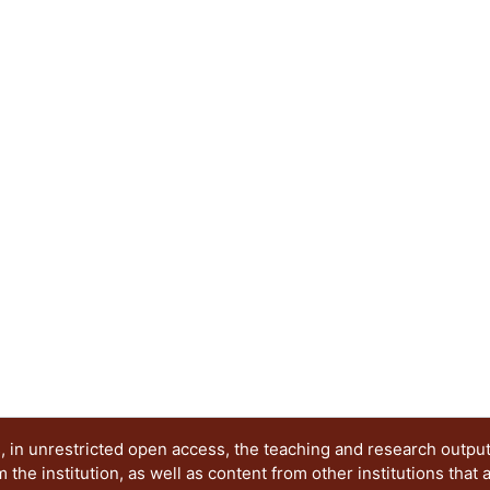
logrando obtener los parámetros del modelo de 
velocidad máxima de remoción para Eichhornia cr
Myriophyllum aquaticum (0.080 mg As kg-1 h-1; 0
columbiana (0.666 mg As kg-1 h-1; 1428 mg Cd kg
predicción del tiempo y la velocidad de remoció
cuerpos de agua con diferentes concentraciones
para la restauración.
 in unrestricted open access, the teaching and research outpu
he institution, as well as content from other institutions that 