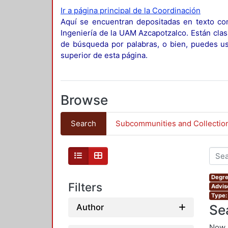
Ir a página principal de la Coordinación
Aquí se encuentran depositadas en texto com
Ingeniería de la UAM Azcapotzalco. Están clas
de búsqueda por palabras, o bien, puedes usa
superior de esta página.
Browse
Search
Subcommunities and Collectio
Degre
Filters
Adviso
Type:
Se
Author
Now 