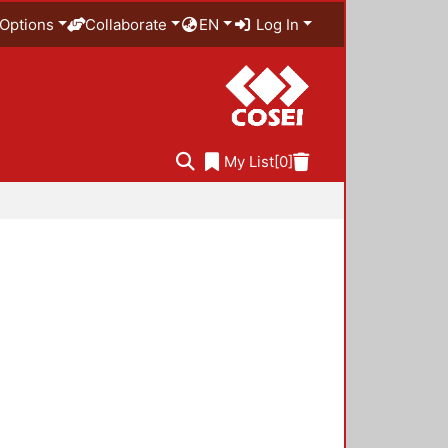
Options
Collaborate
EN
Log In
My List
[0]