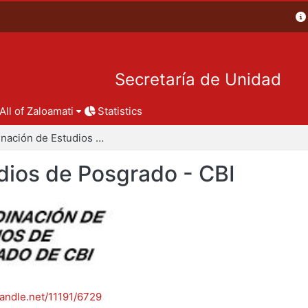
Secretaría de Unidad
All of Zaloamati
Statistics
Coordinación de Estudios de Posgrado - CBI
dios de Posgrado - CBI
handle.net/11191/6729