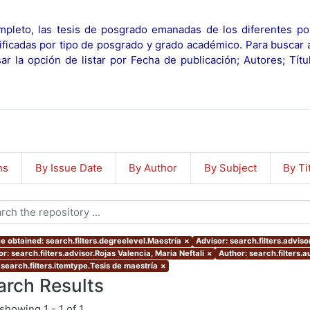
pleto, las tesis de posgrado emanadas de los diferentes po
ificadas por tipo de posgrado y grado académico. Para buscar 
r la opción de listar por Fecha de publicación; Autores; Tít
ns
By Issue Date
By Author
By Subject
By Ti
e obtained: search.filters.degreelevel.Maestría
×
Advisor: search.filters.advis
r: search.filters.advisor.Rojas Valencia, Maria Neftali
×
Author: search.filters.a
 search.filters.itemtype.Tesis de maestría
×
arch Results
showing
1 - 1 of 1