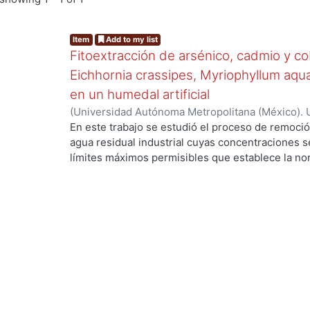
Item
Add to my list
Fitoextracción de arsénico, cadmio y c
Eichhornia crassipes, Myriophyllum aqu
en un humedal artificial
(
Universidad Autónoma Metropolitana (México). 
de Servicios de Información.
,
2020-01
)
Islas Olve
En este trabajo se estudió el proceso de remoció
agua residual industrial cuyas concentraciones s
límites máximos permisibles que establece la no
proceso de fitoextracción. Se realizaron tres ex
contaminantes en medio neutro, (2) mezcla de c
contaminantes sin estar en mezcla en medio neutr
mediante la implementación de un humedal artifici
acuáticas: lirio acuático (Eichhornia crassipes), 
lentejuela (Wolffia columbiana). Se determinó su
fitoextractoras mediante el factor de bioconcentr
cadmio y cobre las especies resultaron hiperac
concentración superó el 0.1 % en biomasa seca) 
arsénico. También se estudió la cinética de fitoe