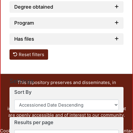
Degree obtained
Program
Has files
Reset filters
Settings
This repository preserves and disseminates, in
unrestricted open access, the teaching and research
Sort By
output of UAM Azcapotzalco. It also includes some
administrative and graphic documents from the
institution, as well as content from other institutions that
are openly accessible and of interest to our community.
Results per page
Cookie
Privacy
End User
Send
footer.link.contac