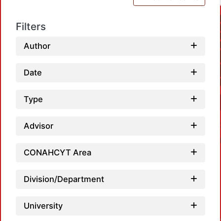
Filters
Author
Date
Type
Advisor
CONAHCYT Area
Division/Department
University
Loadi