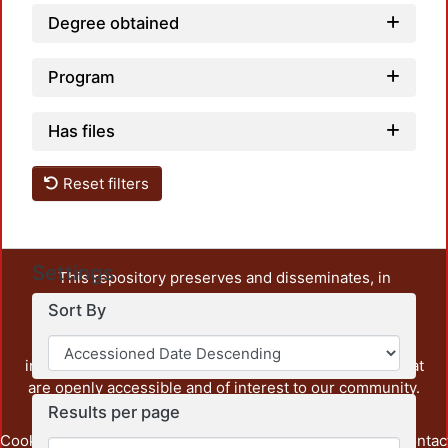
Degree obtained
Program
Has files
Reset filters
Settings
This repository preserves and disseminates, in
unrestricted open access, the teaching and research
Sort By
output of UAM Azcapotzalco. It also includes some
administrative and graphic documents from the
institution, as well as content from other institutions that
are openly accessible and of interest to our community.
Results per page
Cookie
Privacy
End User
Send
footer.link.contac