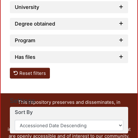
University
Degree obtained
Program
Has files
Reset filters
Settings
This repository preserves and disseminates, in
unrestricted open access, the teaching and research
Sort By
output of UAM Azcapotzalco. It also includes some
administrative and graphic documents from the
institution, as well as content from other institutions that
are openly accessible and of interest to our community.