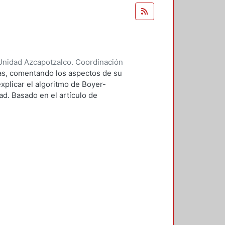
Unidad Azcapotzalco. Coordinación
ndoval, Carlos Alberto
mas, comentando los aspectos de su
xplicar el algoritmo de Boyer-
d. Basado en el artículo de
tor. La aportación es el definir
tintos módulos del editor.
ropios excepto por el algoritmo
 que ha sido estudiado con
s tanto científicas como de