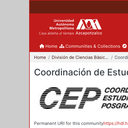
Home
Communities & Collections
Home
División de Ciencias Básicas e Ingeniería
Coordinación de Estu
Permanent URI for this community
https://hdl.