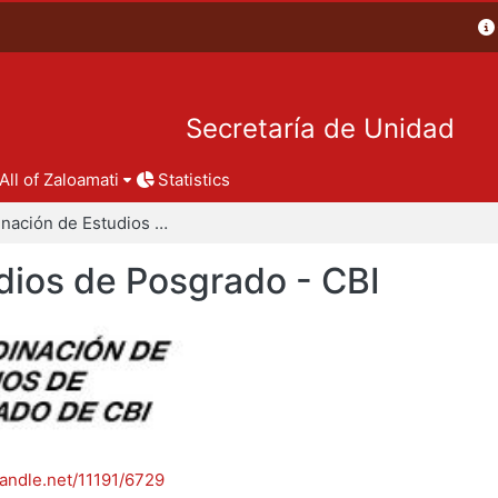
Secretaría de Unidad
All of Zaloamati
Statistics
Coordinación de Estudios de Posgrado - CBI
dios de Posgrado - CBI
handle.net/11191/6729