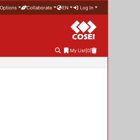
Options
Collaborate
EN
Log In
My List
[0]