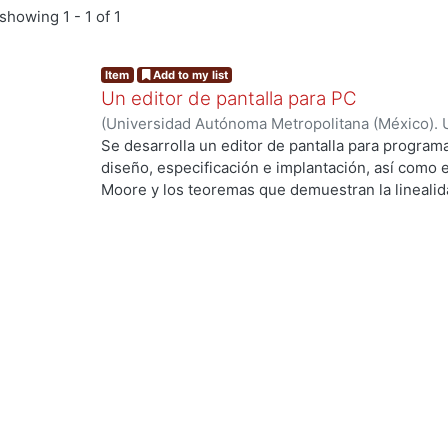
showing
1 - 1 of 1
Item
Add to my list
Un editor de pantalla para PC
(
Universidad Autónoma Metropolitana (México). 
de Servicios de Información.
,
1991-09
)
Cadena Sa
Se desarrolla un editor de pantalla para progra
diseño, especificación e implantación, así como e
Moore y los teoremas que demuestran la linealida
Yeager(5, 1987) fue diseñado la estructura del edi
variables de control que ayudan a manejar los dis
Los algoritmos que definen a cada comando son p
de búsqueda de patrones de Boyer-Moore que ya
profundidad y ha sido publicado en varias revista
difusión.