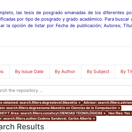
pleto, las tesis de posgrado emanadas de los diferentes po
ificadas por tipo de posgrado y grado académico. Para buscar 
r la opción de listar por Fecha de publicación; Autores; Tít
ns
By Issue Date
By Author
By Subject
By Ti
e obtained: search.filters.degreelevel.Maestría
×
Advisor: search.filters.advis
am: search.filters.degreename.Maestría en Ciencias de la Computación
×
CYT Area: search.filters.conahcyt.CIENCIAS TECNOLÓGICAS
×
Has files: Yes
r: search.filters.author.Cadena Sandoval, Carlos Alberto
×
arch Results