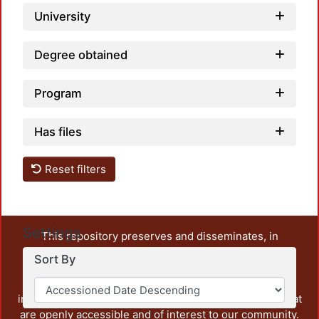
University
Degree obtained
Program
Has files
Reset filters
Settings
This repository preserves and disseminates, in
unrestricted open access, the teaching and research
Sort By
output of UAM Azcapotzalco. It also includes some
administrative and graphic documents from the
institution, as well as content from other institutions that
are openly accessible and of interest to our community.