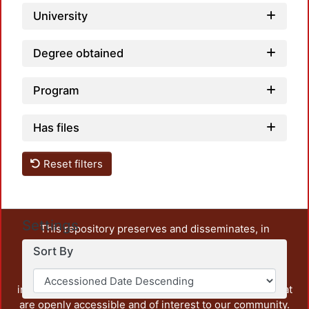
University
Degree obtained
Program
Has files
Reset filters
Settings
This repository preserves and disseminates, in
unrestricted open access, the teaching and research
Sort By
output of UAM Azcapotzalco. It also includes some
administrative and graphic documents from the
institution, as well as content from other institutions that
are openly accessible and of interest to our community.