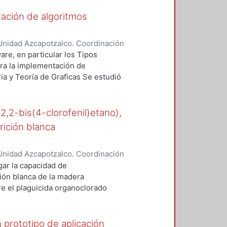
ropios excepto por el algoritmo
ación de algoritmos
 que ha sido estudiado con
s tanto científicas como de
Unidad Azcapotzalco. Coordinación
o Sánchez, M. Teresa
are, en particular los Tipos
ara la implementación de
a y Teoría de Graficas Se estudió
lema del Conjunto Independiente, el
 maximales de una Gráfica. Se
 problema de comunicación y
-2,2-bis(4-clorofenil)etano),
a de paso de mensajes y se
rición blanca
o, se implanto el algoritmo
 Transputers se reportan los
Unidad Azcapotzalco. Coordinación
 de cada plataforma.
n, María del Rocío
gar la capacidad de
ión blanca de la madera
 el plaguicida organoclorado
esde los años cuarenta en suelos
e.
prototipo de aplicación