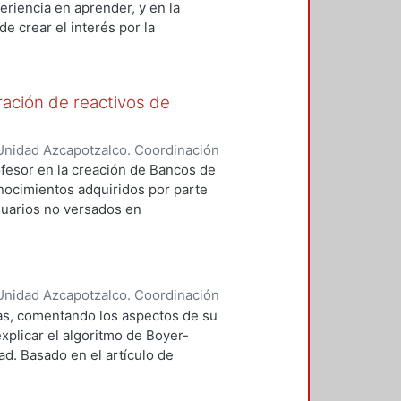
n de estos contaminantes en
eriencia en aprender, y en la
intos grupos alrededor del mundo
, así como la biomasa necesaria
e crear el interés por la
ectrónicas, magnéticas,
 de sistemas.
al y óptica de las muestras se
opia Electrónica de Barrido (MEB),
Resolución (MET), Difracción de
ación de reactivos de
spectroscopia UV-Visible (UV-Vis)
presente investigación tiene como
Unidad Azcapotzalco. Coordinación
erísticas superficiales de los
a, Rafael
ofesor en la creación de Bancos de
an en el análisis de las
onocimientos adquiridos por parte
futuro.
suarios no versados en
paquetes como procesadores de
ra, subutilizando la potencialidad
Unidad Azcapotzalco. Coordinación
ndoval, Carlos Alberto
mas, comentando los aspectos de su
xplicar el algoritmo de Boyer-
d. Basado en el artículo de
tor. La aportación es el definir
tintos módulos del editor.