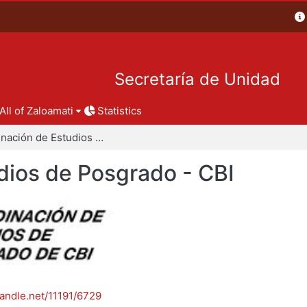
Secretaría de Unidad
All of Zaloamati
Statistics
Coordinación de Estudios de Posgrado - CBI
dios de Posgrado - CBI
handle.net/11191/6729