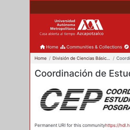
Home
Communities & Collections
Home
División de Ciencias Básicas e Ingeniería
Coordinación de Estu
Permanent URI for this community
https://hdl.