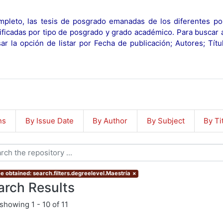
pleto, las tesis de posgrado emanadas de los diferentes po
ificadas por tipo de posgrado y grado académico. Para buscar 
r la opción de listar por Fecha de publicación; Autores; Tít
ns
By Issue Date
By Author
By Subject
By Ti
e obtained: search.filters.degreelevel.Maestría
×
arch Results
showing
1 - 10 of 11