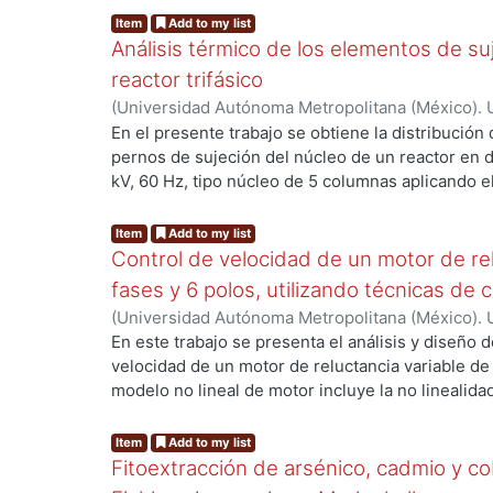
Item
Add to my list
Análisis térmico de los elementos de su
reactor trifásico
(
Universidad Autónoma Metropolitana (México). 
de Servicios de Información.
,
2021-11-10
)
Cortin
En el presente trabajo se obtiene la distribución
pernos de sujeción del núcleo de un reactor en d
kV, 60 Hz, tipo núcleo de 5 columnas aplicando e
utilizando el software comercial ANSYS
Maxwell. Esto debido a que el reactor realmente 
Item
Add to my list
funcionamiento, la falla ocurrió progresivamente
Control de velocidad de un motor de rel
tornillo estaba dañado y provocó un aumento de
fases y 6 polos, utilizando técnicas de c
realiza un análisis magneto estático en el domini
(
Universidad Autónoma Metropolitana (México). 
las distribuciones de campo magnético y pérdida
de Servicios de Información.
,
2021-11
)
González 
En este trabajo se presenta el análisis y diseño 
construye un modelo en 3D y se resuelven las e
velocidad de un motor de reluctancia variable de 
uso de potenciales magnéticos vectoriales y esca
modelo no lineal de motor incluye la no linealida
electromagnético del reactor en 3 dimensiones, 
fricción viscosa. Se lleva a cabo el análisis estru
almacenamiento de energía magnética para calcula
es linealizado en el punto de operación establec
Item
Add to my list
compararlo con el valor de inductancia por fase 
no lineal como el lineal son comparados tanto e
Fitoextracción de arsénico, cadmio y c
realiza el análisis de pérdidas en el núcleo y se
respuestas mediante simulaciones digitales enco