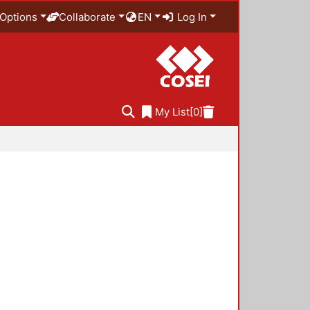
Options
Collaborate
EN
Log In
My List
[0]