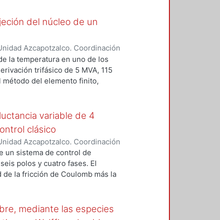
jeción del núcleo de un
Unidad Azcapotzalco. Coordinación
a González, Elizabeth
 de la temperatura en uno de los
erivación trifásico de 5 MVA, 115
l método del elemento finito,
falló mientras estaba en
 dado que el aislamiento del
uctancia variable de 4
 temperatura no deseado. Se
ontrol clásico
o de la frecuencia y se obtienen
Unidad Azcapotzalco. Coordinación
s en los pernos de sujeción. Se
San Román, Jesús Daniel
de un sistema de control de
cuaciones de Maxwell mediante el
seis polos y cuatro fases. El
lares. Se valida el modelo
d de la fricción de Coulomb más la
mediante la técnica del
ctural del modelo no lineal el cual
r la inductancia por fase y
ido a las 2000rpm. Tanto el modelo
medida en laboratorio, también se
n su estructura como en sus
obre, mediante las especies
 compara con el valor medido en
ntrándose que bajo ciertas