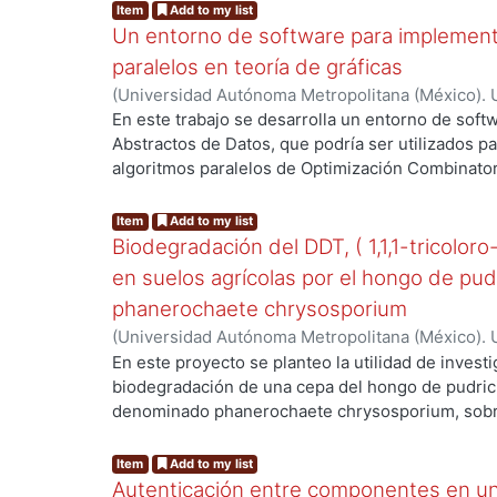
Item
Add to my list
Los algoritmos que definen a cada comando son p
Un entorno de software para implement
de búsqueda de patrones de Boyer-Moore que ya
profundidad y ha sido publicado en varias revista
paralelos en teoría de gráficas
difusión.
(
Universidad Autónoma Metropolitana (México). 
de Servicios de Información.
,
2002-08-20
)
Ortuñ
En este trabajo se desarrolla un entorno de softw
Abstractos de Datos, que podría ser utilizados p
algoritmos paralelos de Optimización Combinatori
en particular un algoritmo paralelo para el prob
cual calcula todos los conjuntos independientes
Item
Add to my list
muestra la estrategia utilizada para resolver el
Biodegradación del DDT, ( 1,1,1-tricoloro
sincronización entre procesos, bajo el paradigm
en suelos agrícolas por el hongo de pud
describe el algoritmo en pseudocodigo. Por últim
phanerochaete chrysosporium
paralelo en dos plataformas paralelas LAM/MPI y
(
Universidad Autónoma Metropolitana (México). 
tiempos de ejecución obtenidos por el algoritmo
de Servicios de Información.
,
2003-06
)
Cruz Colí
En este proyecto se planteo la utilidad de investi
biodegradación de una cepa del hongo de pudric
denominado phanerochaete chrysosporium, sobre
DDT. El compuesto ha sido utilizado en México d
agrícolas y es persistente, toxico y bioacumulabl
Item
Add to my list
Autenticación entre componentes en un 