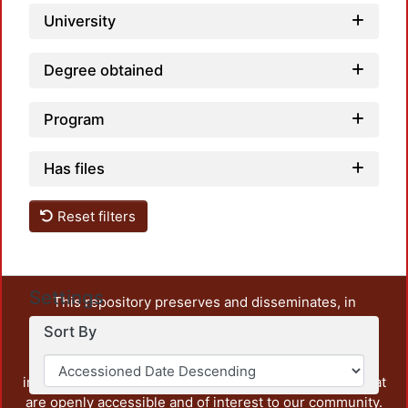
University
Degree obtained
Program
Has files
Reset filters
Settings
This repository preserves and disseminates, in
unrestricted open access, the teaching and research
Sort By
output of UAM Azcapotzalco. It also includes some
administrative and graphic documents from the
institution, as well as content from other institutions that
are openly accessible and of interest to our community.