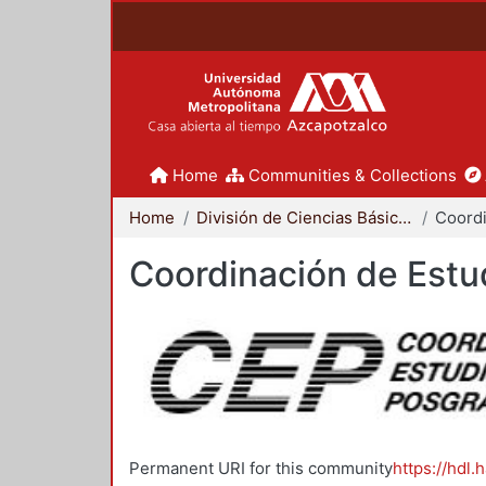
Home
Communities & Collections
Home
División de Ciencias Básicas e Ingeniería
Coordinación de Estu
Permanent URI for this community
https://hdl.