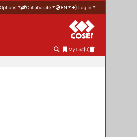
Options
Collaborate
EN
Log In
My List
[0]