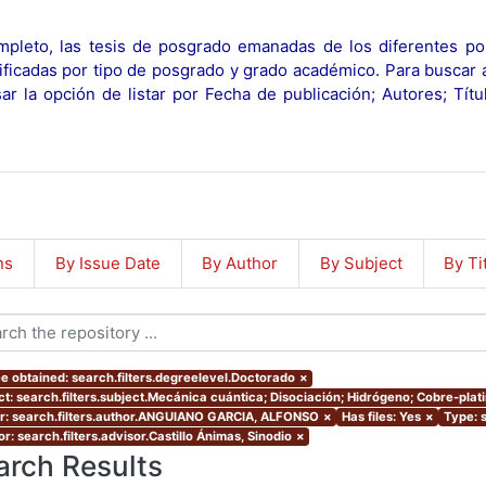
pleto, las tesis de posgrado emanadas de los diferentes po
ificadas por tipo de posgrado y grado académico. Para buscar 
r la opción de listar por Fecha de publicación; Autores; Tít
ns
By Issue Date
By Author
By Subject
By Ti
e obtained: search.filters.degreelevel.Doctorado
×
ct: search.filters.subject.Mecánica cuántica; Disociación; Hidrógeno; Cobre-plat
r: search.filters.author.ANGUIANO GARCIA, ALFONSO
×
Has files: Yes
×
Type: s
r: search.filters.advisor.Castillo Ánimas, Sinodio
×
arch Results