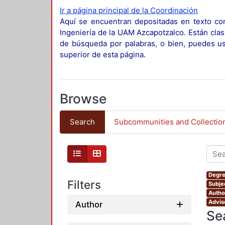
Ir a página principal de la Coordinación
Aquí se encuentran depositadas en texto com
Ingeniería de la UAM Azcapotzalco. Están clas
de búsqueda por palabras, o bien, puedes usa
superior de esta página.
Browse
Search
Subcommunities and Collectio
Degre
Filters
Subje
Autho
Adviso
Author
Se