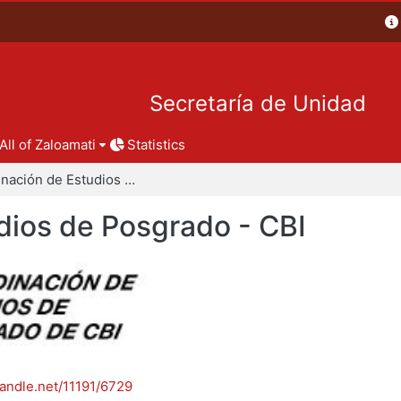
Secretaría de Unidad
All of Zaloamati
Statistics
Coordinación de Estudios de Posgrado - CBI
dios de Posgrado - CBI
handle.net/11191/6729