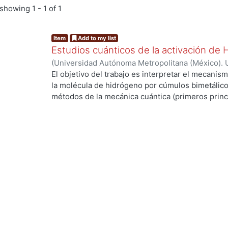
showing
1 - 1 of 1
Item
Add to my list
Estudios cuánticos de la activación de
(
Universidad Autónoma Metropolitana (México). 
de Servicios de Información.
,
2004-03
)
ANGUIAN
El objetivo del trabajo es interpretar el mecanism
la molécula de hidrógeno por cúmulos bimetálico
métodos de la mecánica cuántica (primeros princi