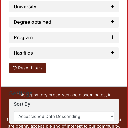
University
Degree obtained
Program
Has files
Reset filters
Settings
This repository preserves and disseminates, in
unrestricted open access, the teaching and research
Sort By
output of UAM Azcapotzalco. It also includes some
administrative and graphic documents from the
institution, as well as content from other institutions that
are openly accessible and of interest to our community.