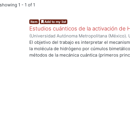
showing
1 - 1 of 1
Item
Add to my list
Estudios cuánticos de la activación de
(
Universidad Autónoma Metropolitana (México). 
de Servicios de Información.
,
2004-03
)
ANGUIAN
El objetivo del trabajo es interpretar el mecanism
la molécula de hidrógeno por cúmulos bimetálico
.
métodos de la mecánica cuántica (primeros princi