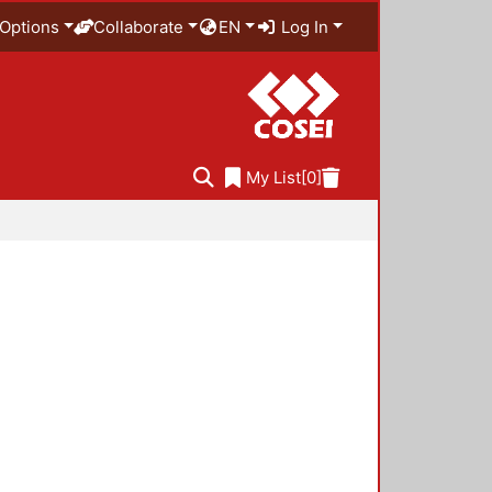
Options
Collaborate
EN
Log In
My List
[0]