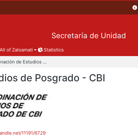
Secretaría de Unidad
All of Zaloamati
Statistics
Coordinación de Estudios de Posgrado - CBI
dios de Posgrado - CBI
handle.net/11191/6729