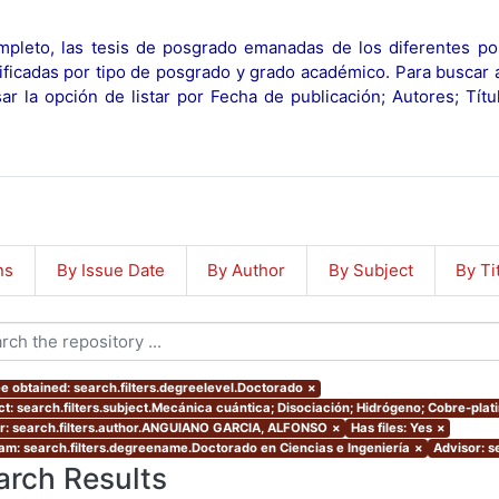
pleto, las tesis de posgrado emanadas de los diferentes po
ificadas por tipo de posgrado y grado académico. Para buscar 
r la opción de listar por Fecha de publicación; Autores; Tít
ns
By Issue Date
By Author
By Subject
By Ti
e obtained: search.filters.degreelevel.Doctorado
×
ct: search.filters.subject.Mecánica cuántica; Disociación; Hidrógeno; Cobre-plat
r: search.filters.author.ANGUIANO GARCIA, ALFONSO
×
Has files: Yes
×
am: search.filters.degreename.Doctorado en Ciencias e Ingeniería
×
Advisor: s
arch Results