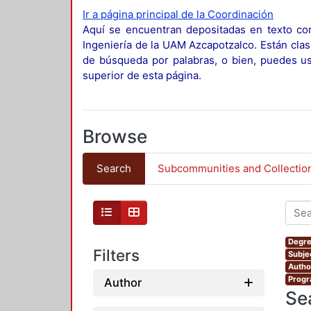
Ir a página principal de la Coordinación
Aquí se encuentran depositadas en texto com
Ingeniería de la UAM Azcapotzalco. Están clas
de búsqueda por palabras, o bien, puedes usa
superior de esta página.
Browse
Search
Subcommunities and Collectio
Degre
Filters
Subje
Autho
Progr
Author
Se