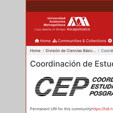
Home
Communities & Collections
Home
División de Ciencias Básicas e Ingeniería
Coordinación de Estu
Permanent URI for this community
https://hdl.