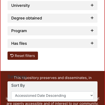
University
Degree obtained
Program
Has files
Reset filters
Settings
This repository preserves and disseminates, in
unrestricted open access, the teaching and research
Sort By
output of UAM Azcapotzalco. It also includes some
administrative and graphic documents from the
institution, as well as content from other institutions that
are openly accessible and of interest to our community.