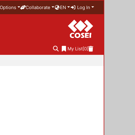
Options
Collaborate
EN
Log In
My List
[0]