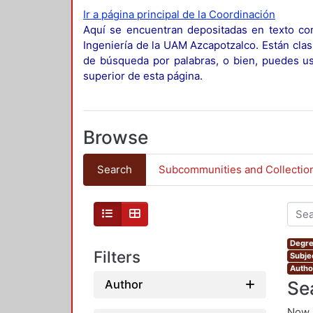
Ir a página principal de la Coordinación
Aquí se encuentran depositadas en texto com
Ingeniería de la UAM Azcapotzalco. Están clas
de búsqueda por palabras, o bien, puedes usa
superior de esta página.
Browse
Search
Subcommunities and Collectio
Degre
Filters
Subje
Autho
Se
Author
Now 