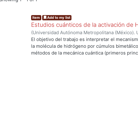
Item
Add to my list
Estudios cuánticos de la activación de
(
Universidad Autónoma Metropolitana (México). 
de Servicios de Información.
,
2004-03
)
ANGUIAN
El objetivo del trabajo es interpretar el mecanism
la molécula de hidrógeno por cúmulos bimetálico
métodos de la mecánica cuántica (primeros princi