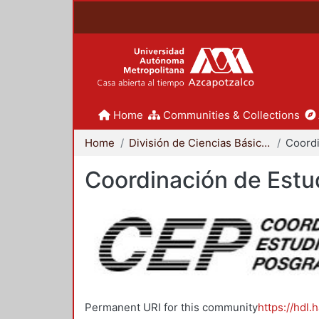
Home
Communities & Collections
Home
División de Ciencias Básicas e Ingeniería
Coordinación de Estu
Permanent URI for this community
https://hdl.