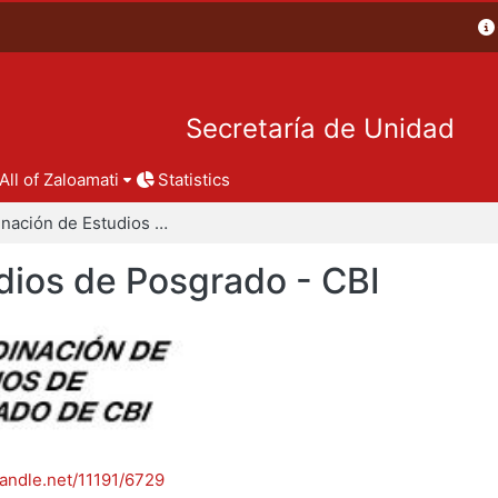
Secretaría de Unidad
All of Zaloamati
Statistics
Coordinación de Estudios de Posgrado - CBI
dios de Posgrado - CBI
handle.net/11191/6729