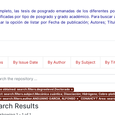
pleto, las tesis de posgrado emanadas de los diferentes po
ificadas por tipo de posgrado y grado académico. Para buscar 
r la opción de listar por Fecha de publicación; Autores; Tít
ns
By Issue Date
By Author
By Subject
By Ti
e obtained: search.filters.degreelevel.Doctorado
×
ct: search.filters.subject.Mecánica cuántica; Disociación; Hidrógeno; Cobre-plat
r: search.filters.author.ANGUIANO GARCIA, ALFONSO
×
CONAHCYT Area: search
arch Results
showing
1 - 1 of 1