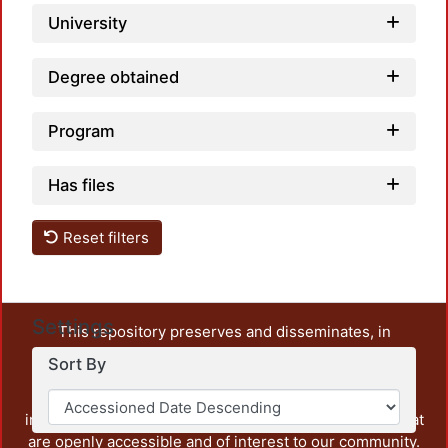
University
Degree obtained
Program
Has files
Reset filters
Settings
This repository preserves and disseminates, in
unrestricted open access, the teaching and research
Sort By
output of UAM Azcapotzalco. It also includes some
administrative and graphic documents from the
institution, as well as content from other institutions that
are openly accessible and of interest to our community.