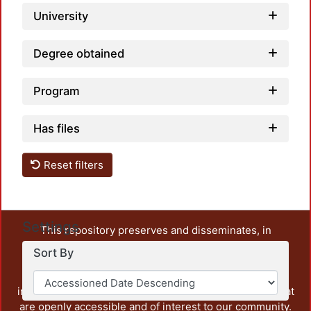
University
Degree obtained
Program
Has files
Reset filters
Settings
This repository preserves and disseminates, in
unrestricted open access, the teaching and research
Sort By
output of UAM Azcapotzalco. It also includes some
administrative and graphic documents from the
institution, as well as content from other institutions that
are openly accessible and of interest to our community.