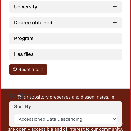
University
Degree obtained
Program
Has files
Reset filters
Settings
This repository preserves and disseminates, in
unrestricted open access, the teaching and research
Sort By
output of UAM Azcapotzalco. It also includes some
administrative and graphic documents from the
institution, as well as content from other institutions that
are openly accessible and of interest to our community.