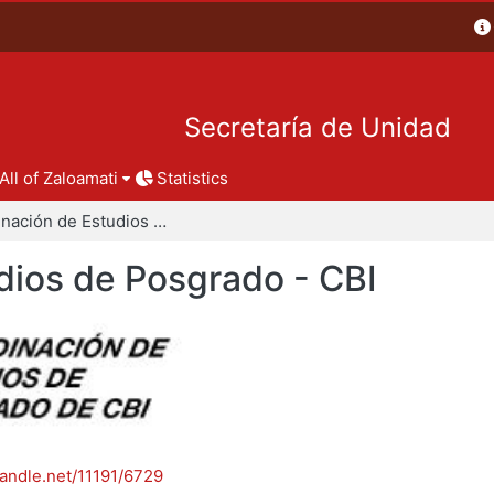
Secretaría de Unidad
All of Zaloamati
Statistics
Coordinación de Estudios de Posgrado - CBI
dios de Posgrado - CBI
handle.net/11191/6729