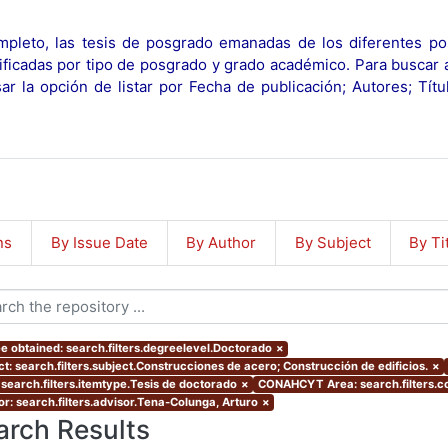
pleto, las tesis de posgrado emanadas de los diferentes po
ificadas por tipo de posgrado y grado académico. Para buscar 
r la opción de listar por Fecha de publicación; Autores; Tít
ns
By Issue Date
By Author
By Subject
By Ti
e obtained: search.filters.degreelevel.Doctorado
×
ct: search.filters.subject.Construcciones de acero; Construcción de edificios.
×
 search.filters.itemtype.Tesis de doctorado
×
CONAHCYT Area: search.filters.
or: search.filters.advisor.Tena-Colunga, Arturo
×
arch Results