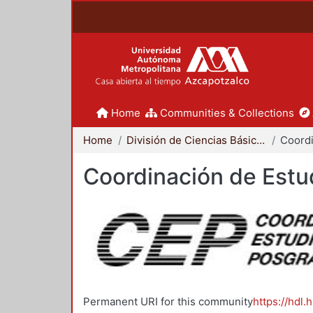
Home
Communities & Collections
Home
División de Ciencias Básicas e Ingeniería
Coordinación de Estu
Permanent URI for this community
https://hdl.