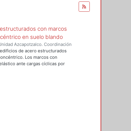
 estructurados con marcos
céntrico en suelo blando
Unidad Azcapotzalco. Coordinación
nández, Edgar
 edificios de acero estructurados
concéntrico. Los marcos con
ástico ante cargas cíclicas por
eterioración de la resistencia, una
suave y fractura ante una excesiva
iaron los intervalos de las
 los que se obtienen resultados
ntribuciones mínimas al cortante
elación a la aportación del sistema
 considerarse en el diseño de las
 diseñar las columnas y las
 sobrerresistencia específicos para
los resultados experimentales y