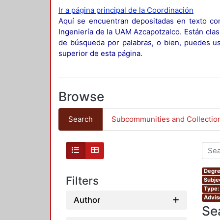
Ir a página principal de la Coordinación
Aquí se encuentran depositadas en texto com
Ingeniería de la UAM Azcapotzalco. Están clas
de búsqueda por palabras, o bien, puedes usa
superior de esta página.
Browse
Search
Subcommunities and Collectio
Degre
Filters
Subje
Type:
Advis
Author
Se