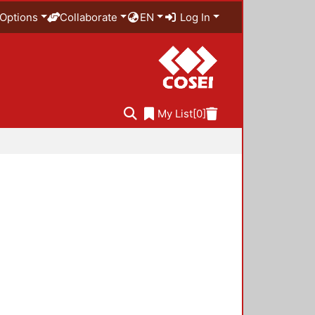
Options
Collaborate
EN
Log In
My List
[0]