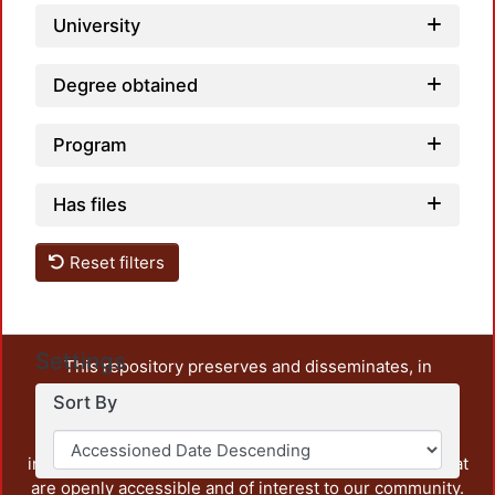
University
Degree obtained
Program
Has files
Reset filters
Settings
This repository preserves and disseminates, in
unrestricted open access, the teaching and research
Sort By
output of UAM Azcapotzalco. It also includes some
administrative and graphic documents from the
institution, as well as content from other institutions that
are openly accessible and of interest to our community.