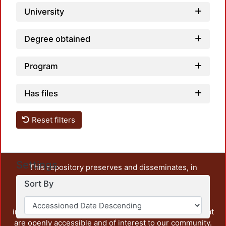
University
Degree obtained
Program
Has files
Reset filters
Settings
This repository preserves and disseminates, in
unrestricted open access, the teaching and research
Sort By
output of UAM Azcapotzalco. It also includes some
administrative and graphic documents from the
institution, as well as content from other institutions that
are openly accessible and of interest to our community.