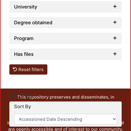
University
Degree obtained
Program
Has files
Reset filters
Settings
This repository preserves and disseminates, in
unrestricted open access, the teaching and research
Sort By
output of UAM Azcapotzalco. It also includes some
administrative and graphic documents from the
institution, as well as content from other institutions that
are openly accessible and of interest to our community.