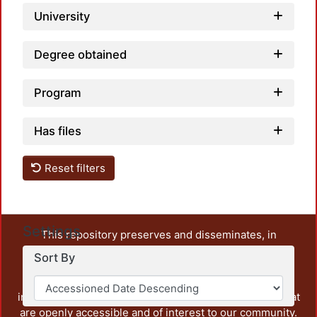
University
Degree obtained
Program
Has files
Reset filters
Settings
This repository preserves and disseminates, in
unrestricted open access, the teaching and research
Sort By
output of UAM Azcapotzalco. It also includes some
administrative and graphic documents from the
institution, as well as content from other institutions that
are openly accessible and of interest to our community.